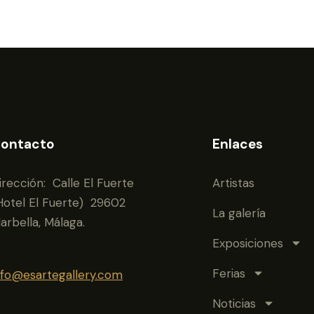
ontacto
Enlaces
irección: Calle El Fuerte
Artistas
Hotel El Fuerte) 29602
La galería
arbella, Málaga.
Exposiciones
Ferias
nfo@esartegallery.com
Noticias