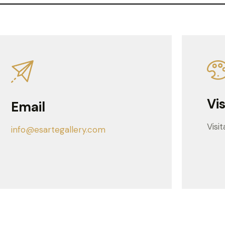
Vis
Email
Visi
info@esartegallery.com