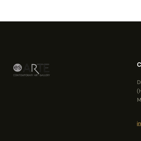
C
D
(
M
i