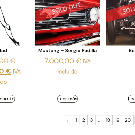
dad
Mustang – Sergio Padilla
Be
,00
€
7.000,00
€
IVA
00
€
IVA
Incluido
ido
 carrito
Leer más
Le
←
1
2
3
…
18
19
20