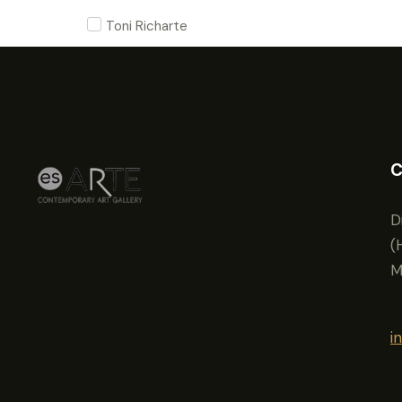
Toni Richarte
C
D
(
M
i