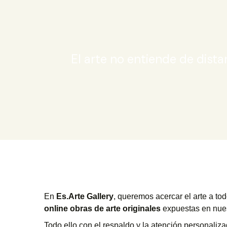
El arte no entiende de dista
En
Es.Arte Gallery
, queremos acercar el arte a to
online obras de arte originales
expuestas en nues
Todo ello con el respaldo y la atención personaliz