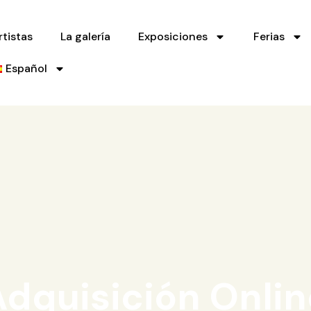
rtistas
La galería
Exposiciones
Ferias
Español
Adquisición Onlin