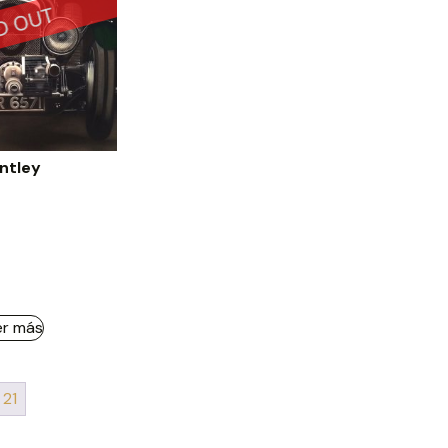
ntley
er más
21