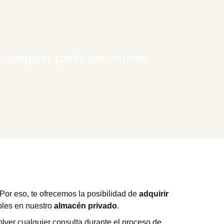
n cualquier parte del mundo.”
Por eso, te ofrecemos la posibilidad de
adquirir
bles en nuestro
almacén privado
.
olver cualquier consulta durante el proceso de