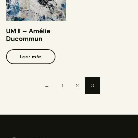
UM II – Amélie
Ducommun
Leer más
←
1
2
3