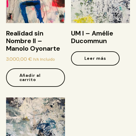
Realidad sin
UM I – Amélie
Nombre II –
Ducommun
Manolo Oyonarte
Leer más
3.000,00
€
IVA Incluido
Añadir al
carrito