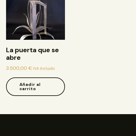
La puerta que se
abre
3.500,00
€
IVA Incluido
Añadir al
carrito