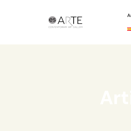
A
Art