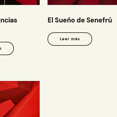
ncias
El Sueño de Senefrú
Leer más
s