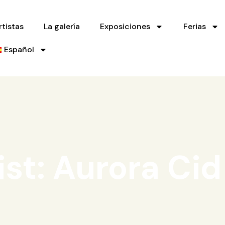
rtistas
La galería
Exposiciones
Ferias
Español
ist: Aurora Cid