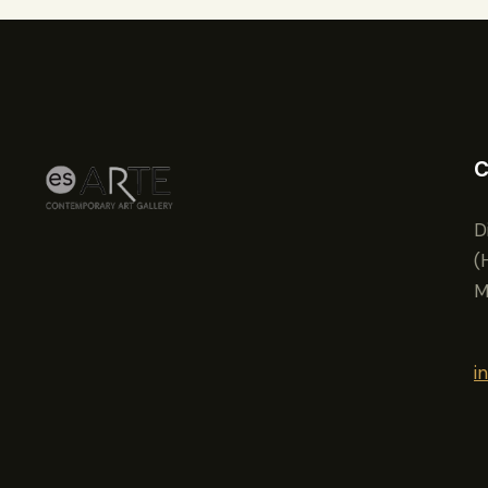
C
D
(
M
i