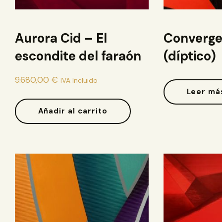
Aurora Cid – El
Converge
escondite del faraón
(díptico)
9.680,00
€
IVA Incluido
Leer má
Añadir al carrito