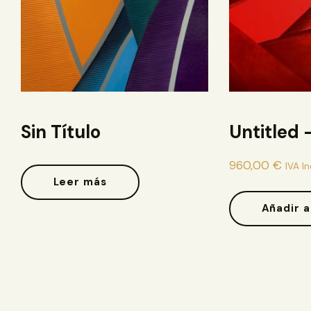
Sin Título
Untitled 
960,00
€
IVA I
Leer más
Añadir a