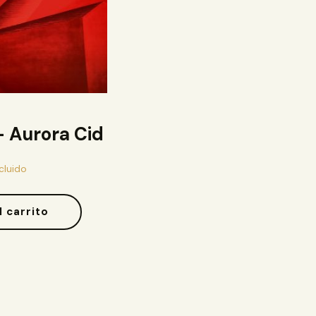
– Aurora Cid
ncluido
l carrito