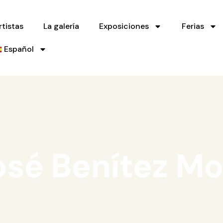
rtistas
La galería
Exposiciones
Ferias
Español
José Benítez Mo