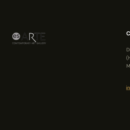
C
D
(
M
i