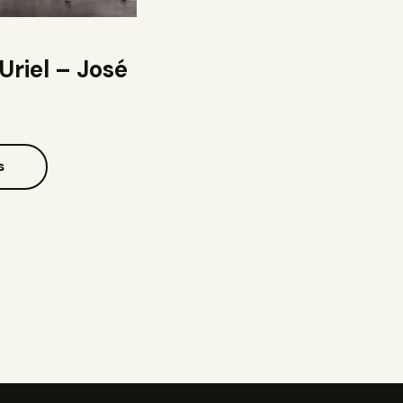
 Uriel – José
s