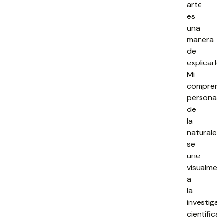
arte
es
una
manera
de
explicarl
Mi
compren
persona
de
la
natural
se
une
visualm
a
la
investig
científic