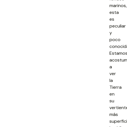
marinos,
esta
es
peculiar
y
poco
conocid
Estamo
acostu
a
ver
la
Tierra
en
su
vertient
más
superfici