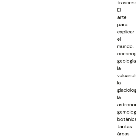
trascend
El
arte
para
explicar
el
mundo,
oceanogr
geología
la
vulcanol
la
glaciolog
la
astrono
gemolog
botánic
tantas
áreas