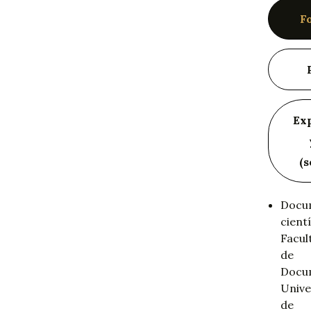
F
Ex
(s
Docum
cientí
Facul
de
Docu
Unive
de