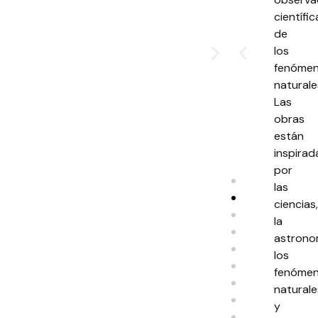
científic
de
los
fenóme
naturale
Las
obras
están
inspirad
por
las
ciencias,
la
astrono
los
fenóme
naturale
y