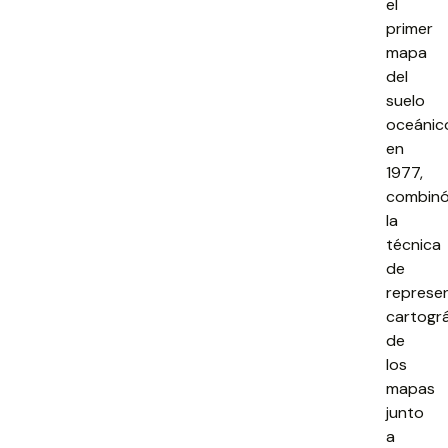
el
primer
mapa
del
suelo
oceánic
en
1977,
combin
la
técnica
de
represe
cartográ
de
los
mapas
junto
a