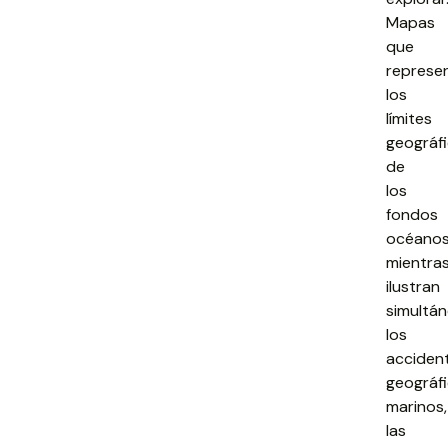
Mapas
que
represe
los
límites
geográf
de
los
fondos
océano
mientra
ilustran
simultá
los
acciden
geográf
marinos,
las