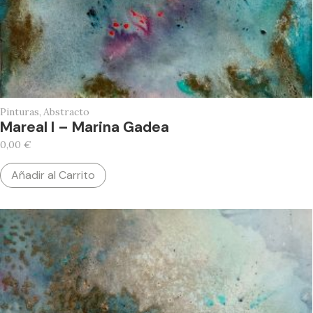
Pinturas
,
Abstracto
Mareal I – Marina Gadea
0,00
€
Añadir al Carrito