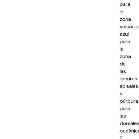
para
la
zona
volcánic
azul
para
la
zona
de
las
llanuras
abisales
y
púrpura
para
las
dorsale
oceánic
El