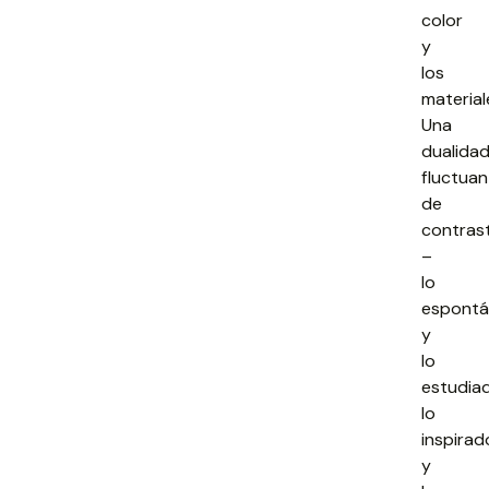
color
y
los
material
Una
dualida
fluctuan
de
contras
–
lo
espont
y
lo
estudia
lo
inspirad
y