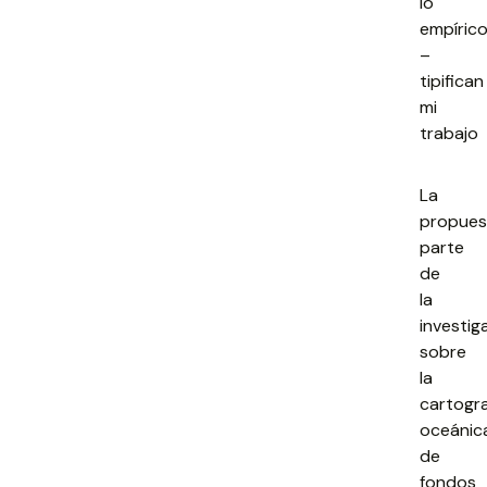
lo
empíric
–
tipifican
mi
trabajo
La
propues
parte
de
la
investig
sobre
la
cartogra
oceánic
de
fondos