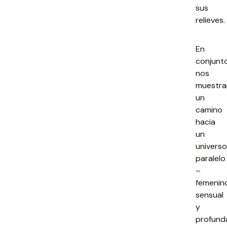
sus
relieves.
En
conjunto
nos
muestra
un
camino
hacia
un
universo
paralelo
–
femenin
sensual
y
profund