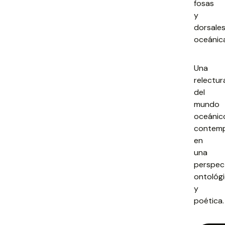
fosas
y
dorsale
oceánic
Una
relectur
del
mundo
oceánic
contem
en
una
perspec
ontológ
y
poética.