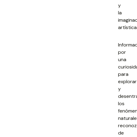
y
la
imagina
artística
Informa
por
una
curiosid
para
explorar
y
desentr
los
fenóme
naturale
recono
de