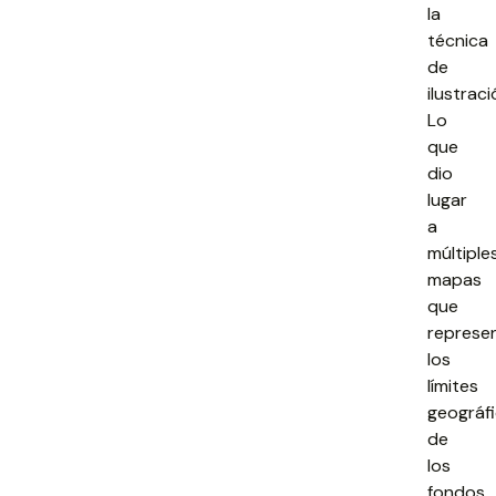
la
técnica
de
ilustraci
Lo
que
dio
lugar
a
múltiple
mapas
que
represe
los
límites
geográf
de
los
fondos