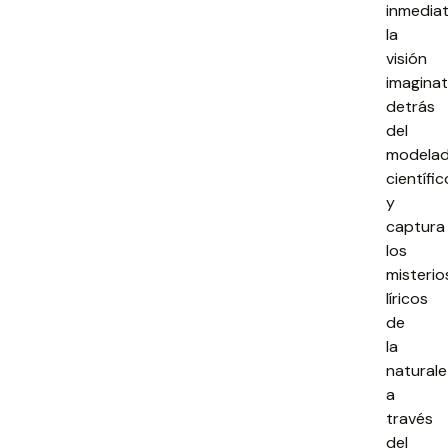
inmedia
la
visión
imaginat
detrás
del
modela
científic
y
captura
los
misterio
líricos
de
la
natural
a
través
del