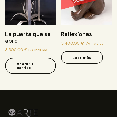
La puerta que se
Reflexiones
abre
5.400,00
€
IVA Incluido
3.500,00
€
IVA Incluido
Leer más
Añadir al
carrito