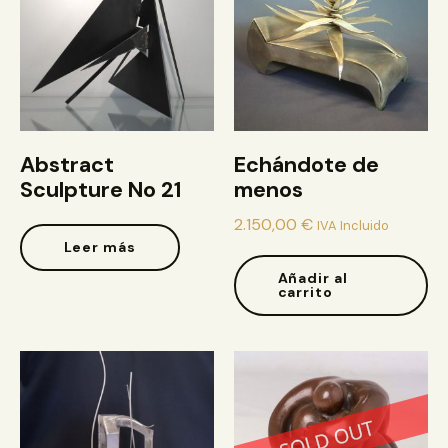
Abstract
Echándote de
Sculpture No 21
menos
2.150,00
€
IVA Incluido
Leer más
Añadir al
carrito