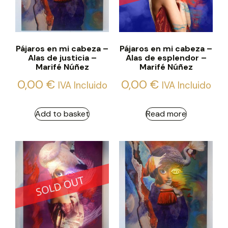
Pájaros en mi cabeza –
Pájaros en mi cabeza –
Alas de justicia –
Alas de esplendor –
Marifé Núñez
Marifé Núñez
0,00
€
0,00
€
IVA Incluido
IVA Incluido
Add to basket
Read more