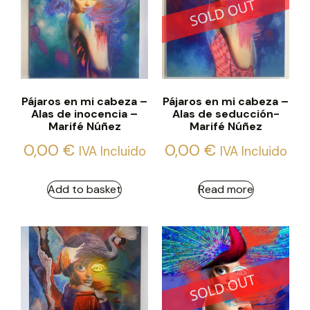
Pájaros en mi cabeza –
Pájaros en mi cabeza –
Alas de inocencia –
Alas de seducción-
Marifé Núñez
Marifé Núñez
0,00
€
0,00
€
IVA Incluido
IVA Incluido
Add to basket
Read more