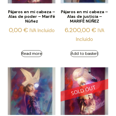
Pájaros en mi cabeza –
Pájaros en mi cabeza –
Alas de poder – Marifé
Alas de justicia –
Núñez
MARIFÉ NÚÑEZ
0,00
€
6.200,00
€
IVA Incluido
IVA
Incluido
Read more
Add to basket