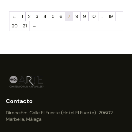
←
1
2
3
4
5
6
7
8
9
10
…
19
20
21
→
Contacto
Dirección: Calle El Fuerte (Hotel El Fuerte) 29602
Marbella, Málaga.