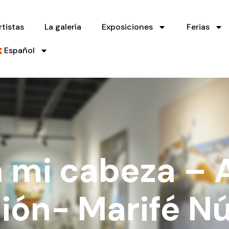
rtistas
La galería
Exposiciones
Ferias
Español
n mi cabeza – 
ión- Marifé N