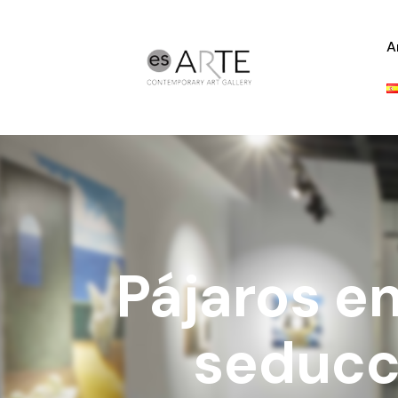
A
Pájaros e
seducc