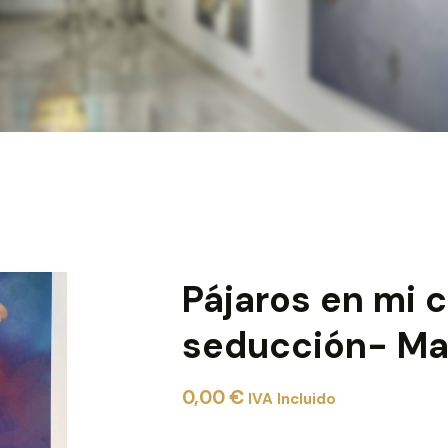
Pájaros en mi 
seducción- Ma
0,00
€
IVA Incluido