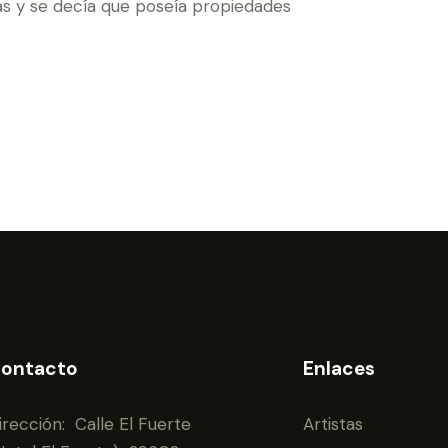
as y se decía que poseía propiedades
ontacto
Enlaces
irección: Calle El Fuerte
Artistas