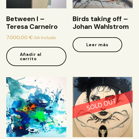
Between I –
Birds taking off –
Teresa Carneiro
Johan Wahlstrom
7.000,00
€
IVA Incluido
Leer más
Añadir al
carrito