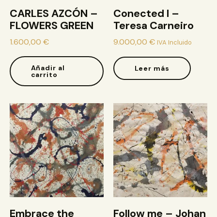
CARLES AZCÓN –
Conected I –
FLOWERS GREEN
Teresa Carneiro
1.600,00
€
9.000,00
€
IVA Incluido
Añadir al
Leer más
carrito
Embrace the
Follow me – Johan