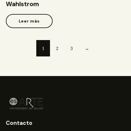
Wahlstrom
Leer más
1
2
3
→
Contacto