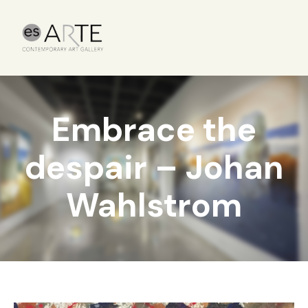
Embrace the
despair – Johan
Wahlstrom