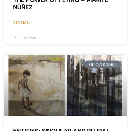
THE POWER OF FLYING – MARIFÉ
NÚÑEZ
VER MÁS»
18 June, 2026
SIN CATEGORÍA