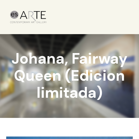
Johana, Fairway
Queen (Edicion
limitada)