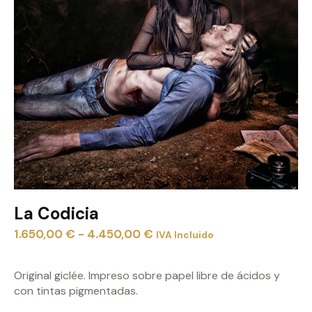
La Codicia
1.650,00
€
-
4.450,00
€
IVA Incluido
Original giclée. Impreso sobre papel libre de ácidos y
con tintas pigmentadas.