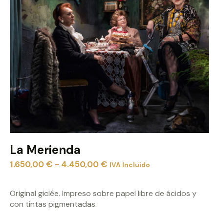
La Merienda
1.650,00
€
-
4.450,00
€
IVA Incluido
Original giclée. Impreso sobre papel libre de ácidos y
con tintas pigmentadas.