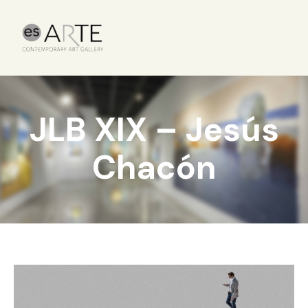
JLB XIX – Jesús
Chacón