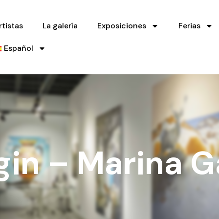
rtistas
La galería
Exposiciones
Ferias
Español
igin – Marina 