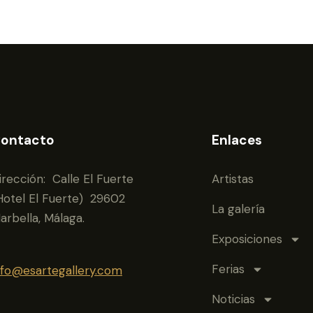
ontacto
Enlaces
irección: Calle El Fuerte
Artistas
Hotel El Fuerte) 29602
La galería
arbella, Málaga.
Exposiciones
Ferias
nfo@esartegallery.com
Noticias