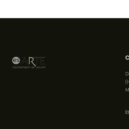
C
D
(
M
i