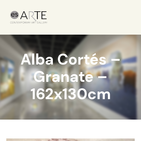
Alba Cortés –
Granate –
162x130cm