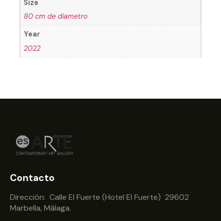
Size
80 cm de diametro
Year
2022
Contacto
Dirección: Calle El Fuerte (Hotel El Fuerte) 29602
Marbella, Málaga.