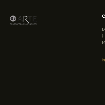
C
D
(
M
i