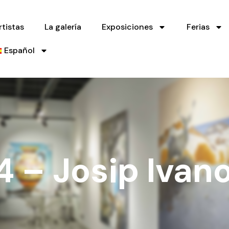
rtistas
La galería
Exposiciones
Ferias
Español
4 – Josip Ivan