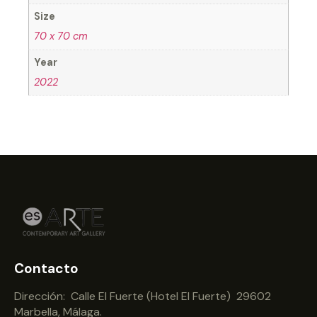
Size
70 x 70 cm
Year
2022
Contacto
Dirección: Calle El Fuerte (Hotel El Fuerte) 29602
Marbella, Málaga.