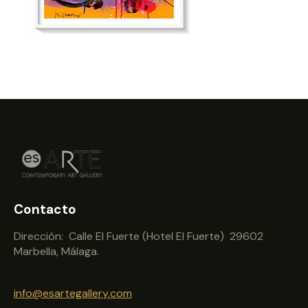
Contacto
Dirección: Calle El Fuerte (Hotel El Fuerte) 29602
Marbella, Málaga.
info@esartegallery.com