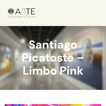
Santiago
Picatoste –
Limbo Pink