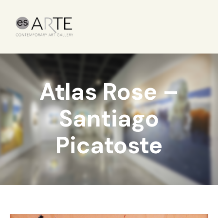
Atlas Rose –
Santiago
Picatoste