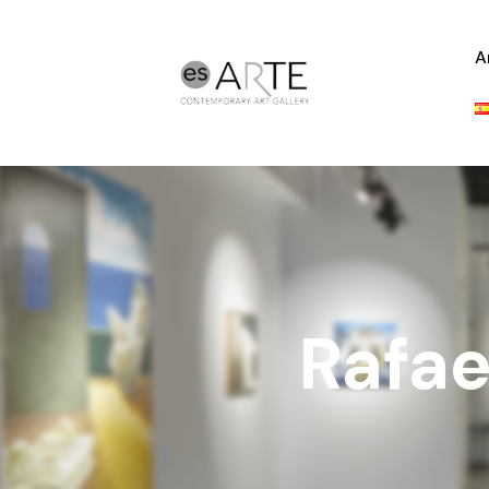
A
Rafae