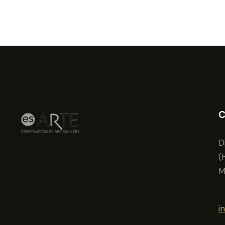
C
D
(
M
i