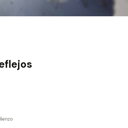
eflejos
lienzo