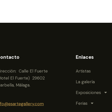
ontacto
Enlaces
irección: Calle El Fuerte
Artistas
Hotel El Fuerte) 29602
La galería
arbella, Málaga.
Exposiciones
Ferias
nfo@esartegallery.com