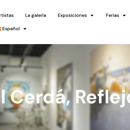
rtistas
La galería
Exposiciones
Ferias
Español
l Cerdá, Reflej