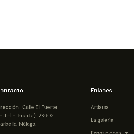
ontacto
Enlaces
irección: Calle El Fuerte
Artistas
Hotel El Fuerte) 29602
La galería
arbella, Málaga.
Exposiciones