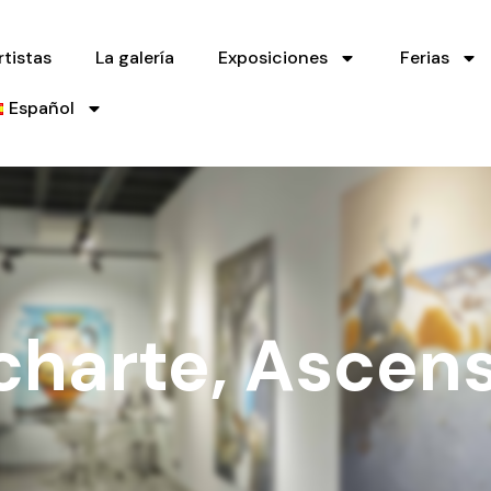
rtistas
La galería
Exposiciones
Ferias
Español
icharte, Ascen