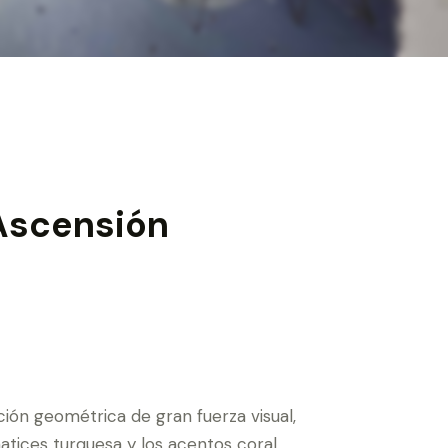
 Ascensión
ión geométrica de gran fuerza visual,
atices turquesa y los acentos coral