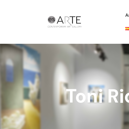
A
Toni R