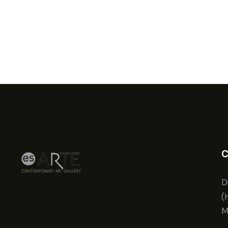
C
D
(
M