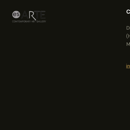
C
D
(
M
i