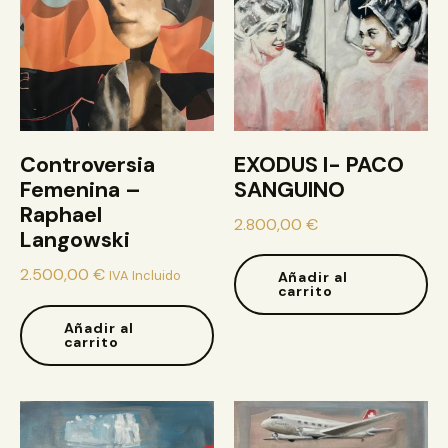
Controversia
EXODUS I- PACO
Femenina –
SANGUINO
Raphael
2.800,00
€
Langowski
2.500,00
€
IVA Incluido
Añadir al
carrito
Añadir al
carrito