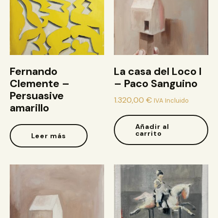
Fernando
La casa del Loco I
Clemente –
– Paco Sanguino
Persuasive
1.320,00
€
IVA Incluido
amarillo
Añadir al
carrito
Leer más