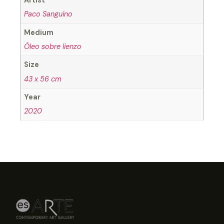
Artist
Paco Sanguino
Medium
Óleo sobre lienzo
Size
43 x 56 cm
Year
2020