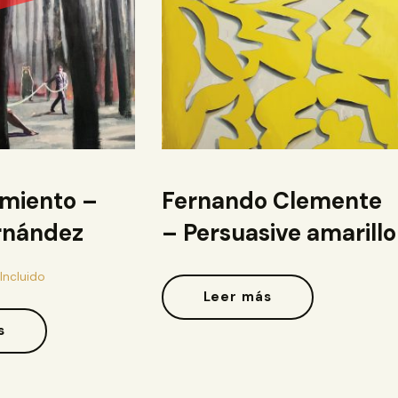
amiento –
Fernando Clemente
rnández
– Persuasive amarillo
 Incluido
Leer más
s