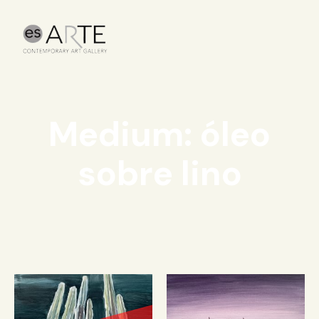
Medium: óleo
sobre lino