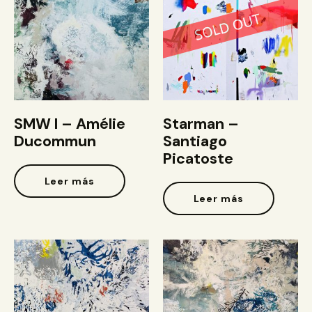
SMW I – Amélie
Starman –
Ducommun
Santiago
Picatoste
Leer más
Leer más