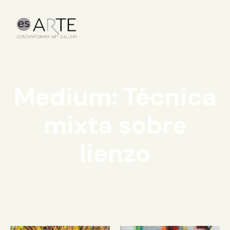
Medium: Técnica
mixta sobre
lienzo