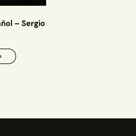
ñol – Sergio
s