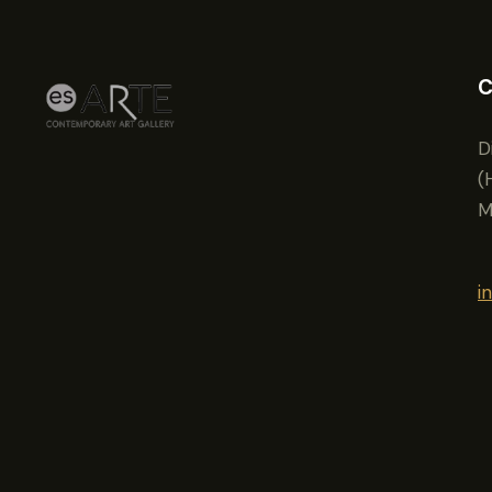
C
D
(
M
i