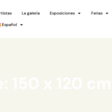
rtistas
La galería
Exposiciones
Ferias
Español
e: 150 x 120 cm