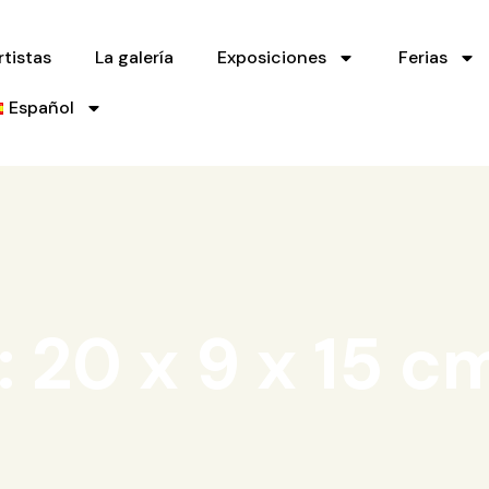
rtistas
La galería
Exposiciones
Ferias
Español
: 20 x 9 x 15 c