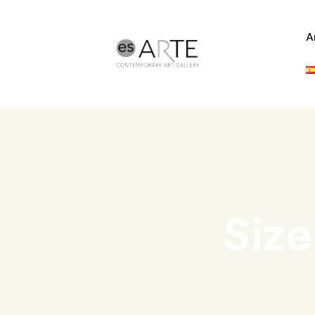
A
Size