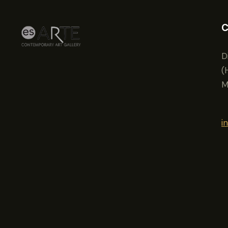
C
D
(
M
i