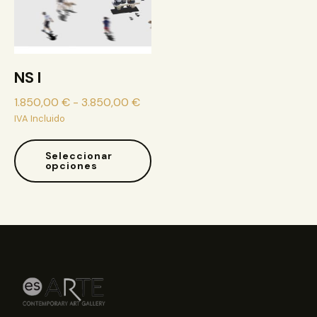
NS I
1.850,00
€
-
3.850,00
€
IVA Incluido
Seleccionar
opciones