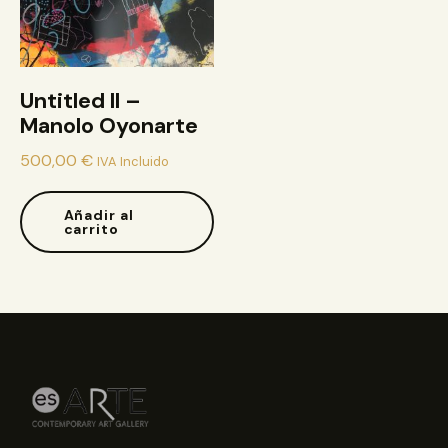
Untitled II –
Manolo Oyonarte
500,00
€
IVA Incluido
Añadir al
carrito