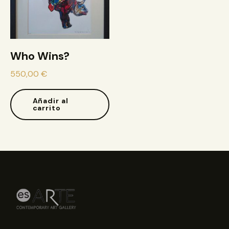
Who Wins?
550,00
€
Añadir al
carrito