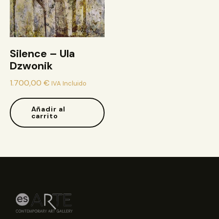
Silence – Ula
Dzwonik
1.700,00
€
IVA Incluido
Añadir al
carrito