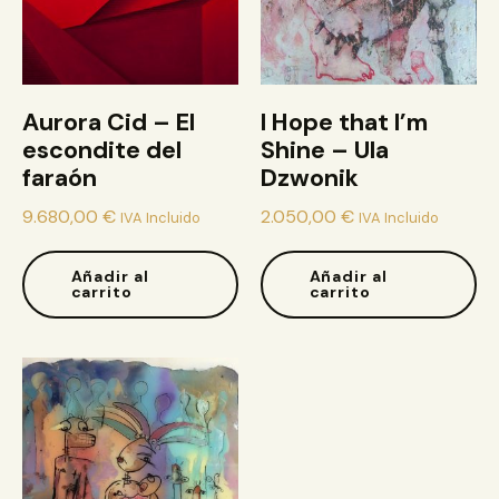
Aurora Cid – El
I Hope that I’m
escondite del
Shine – Ula
faraón
Dzwonik
9.680,00
€
2.050,00
€
IVA Incluido
IVA Incluido
Añadir al
Añadir al
carrito
carrito