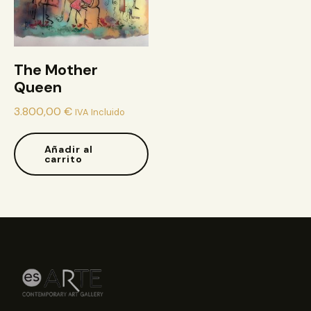
The Mother
Queen
3.800,00
€
IVA Incluido
Añadir al
carrito