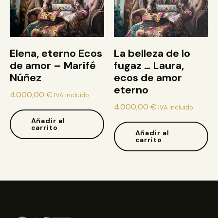
Elena, eterno Ecos
La belleza de lo
de amor – Marifé
fugaz … Laura,
Núñez
ecos de amor
eterno
4.000,00
€
IVA Incluido
4.000,00
€
IVA Incluido
Añadir al
carrito
Añadir al
carrito