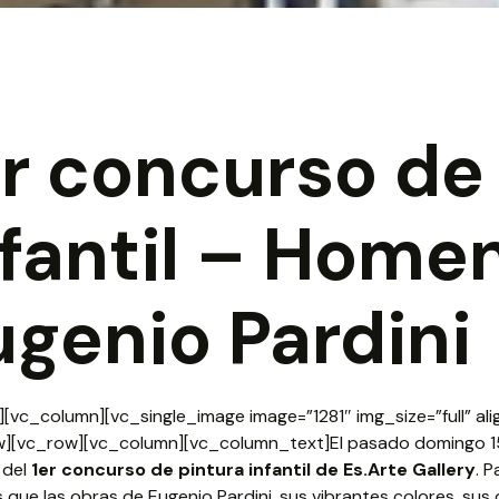
er concurso de
nfantil – Home
ugenio Pardini
[vc_column][vc_single_image image=”1281″ img_size=”full” al
w][vc_row][vc_column][vc_column_text]El pasado domingo 15 
 del
1er concurso de pintura infantil de Es.Arte Gallery
. 
s que las obras de Eugenio Pardini, sus vibrantes colores, sus