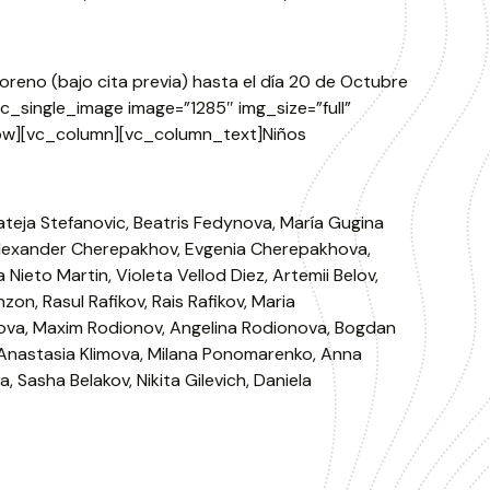
oreno (bajo cita previa) hasta el día 20 de Octubre
_single_image image=”1285″ img_size=”full”
row][vc_column][vc_column_text]Niños
ateja Stefanovic, Beatris Fedynova, María Gugina
Alexander Cherepakhov, Evgenia Cherepakhova,
Nieto Martin, Violeta Vellod Diez, Artemii Belov,
on, Rasul Rafikov, Rais Rafikov, Maria
ova, Maxim Rodionov, Angelina Rodionova, Bogdan
 Anastasia Klimova, Milana Ponomarenko, Anna
 Sasha Belakov, Nikita Gilevich, Daniela