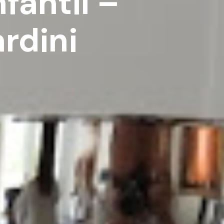
fantil –
rdini