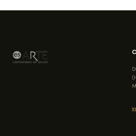
C
D
(
M
i