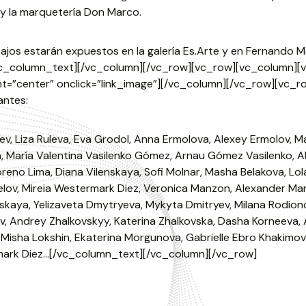
y la marquetería Don Marco.
ajos estarán expuestos en la galería Es.Arte y en Fernando M
vc_column_text][/vc_column][/vc_row][vc_row][vc_column][vc
nt=”center” onclick=”link_image”][/vc_column][/vc_row][vc_
antes:
ev, Liza Ruleva, Eva Grodol, Anna Ermolova, Alexey Ermolov, M
a, María Valentina Vasilenko Gómez, Arnau Gómez Vasilenko, 
reno Lima, Diana Vilenskaya, Sofi Molnar, Masha Belakova, Lola 
elov, Mireia Westermark Diez, Veronica Manzon, Alexander Manz
skaya, Yelizaveta Dmytryeva, Mykyta Dmitryev, Milana Rodion
, Andrey Zhalkovskyy, Katerina Zhalkovska, Dasha Korneeva,
 Misha Lokshin, Ekaterina Morgunova, Gabrielle Ebro Khakimova,
ark Diez…[/vc_column_text][/vc_column][/vc_row]