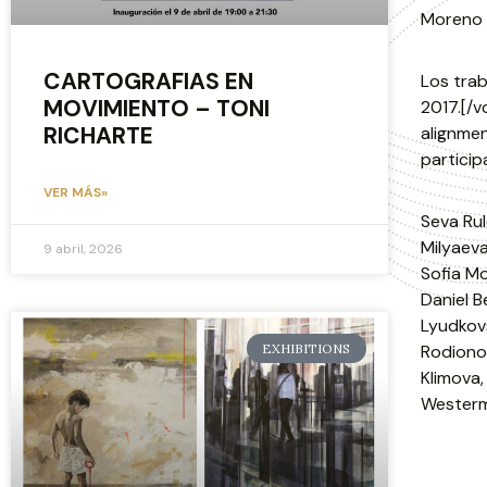
Moreno 
CARTOGRAFIAS EN
Los trab
MOVIMIENTO – TONI
2017.[/
RICHARTE
alignme
particip
VER MÁS»
Seva Rul
Milyaev
9 abril, 2026
Sofia Mo
Daniel B
Lyudkov
EXHIBITIONS
Rodionov
Klimova,
Westerm