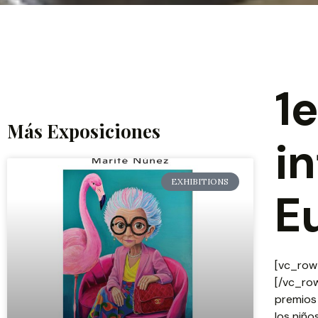
1
Más Exposiciones
i
EXHIBITIONS
E
[vc_row]
[/vc_ro
premios
los niño