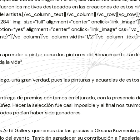
 fueron los motivos destacados en las creaciones de estos 
del artista.[/vc_column_text][/vc_column][/vc_row][vc_row]
284″ img_size=”full” alignment=”center” onclick=”link_image”]
tion=”yes” alignment=”center” onclick=”link_image” css=”.v
nt;}”][/vc_column][vc_column width=”1/2″][vc_column_text]H
n aprender a pintar como los pintores del Renacimiento tardé
a la vida”
ego, una gran verdad, pues las pinturas y acuarelas de esto
entrega de premios contamos en el jurado, con la presencia 
úñez. Hacer la selección fue casi imposible y al final nos tuvi
todos podían haber sido ganadores.
.Arte Gallery queremos dar las gracias a Oksana Kuzmenko p
lo del evento. También agradecer su contribución a Papelería