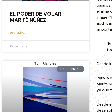
pájaros
el alma 
EL PODER DE VOLAR –
image=”1
MARIFÉ NÚÑEZ
add_cap
!importa
VER MÁS»
“E
15 junio, 2026
tod
Desde lu
EXHIBITIONS
Para la 
Marifé N
ya que 
Desde es
desarrol