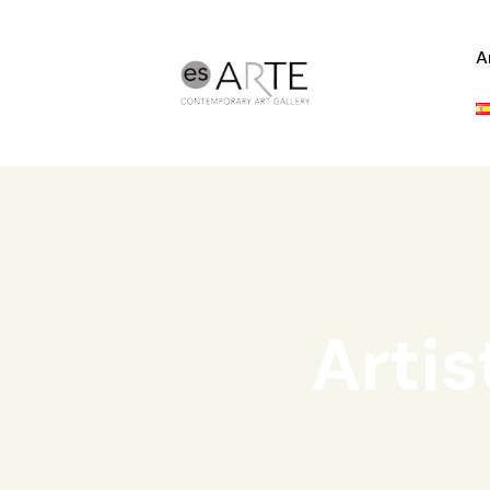
A
Artis