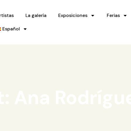
rtistas
La galería
Exposiciones
Ferias
Español
t: Ana Rodrígu