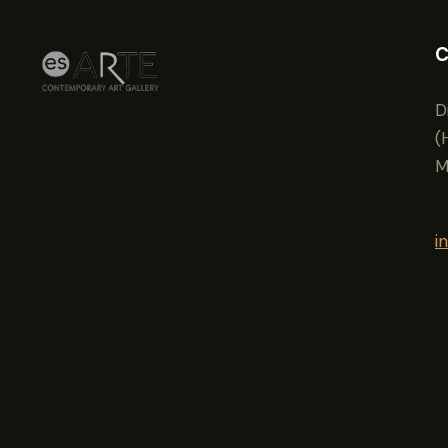
C
D
(
M
i