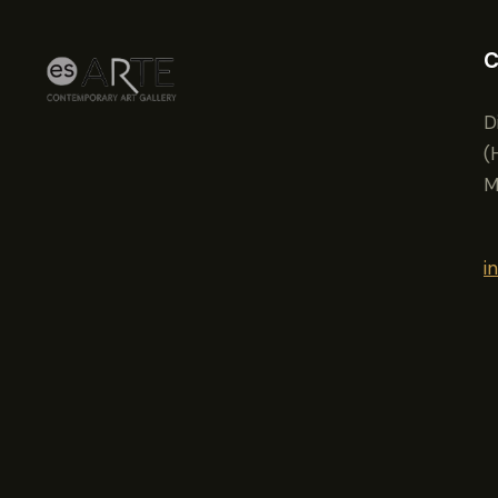
C
D
(
M
i