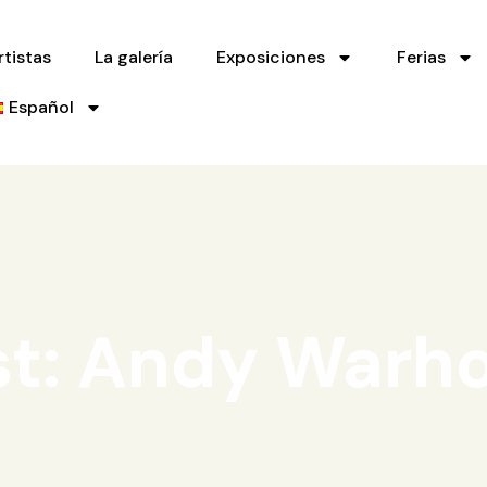
rtistas
La galería
Exposiciones
Ferias
Español
st: Andy Warho