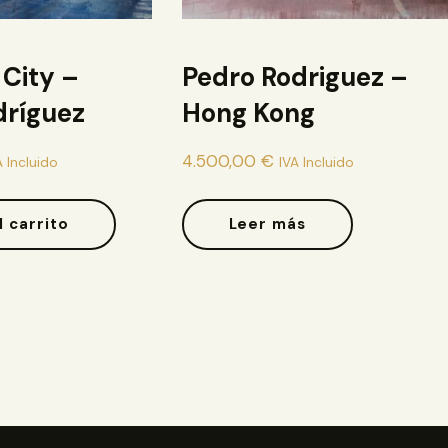
 City –
Pedro Rodriguez –
dríguez
Hong Kong
4.500,00
€
A Incluido
IVA Incluido
l carrito
Leer más