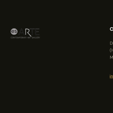
C
D
(
M
i