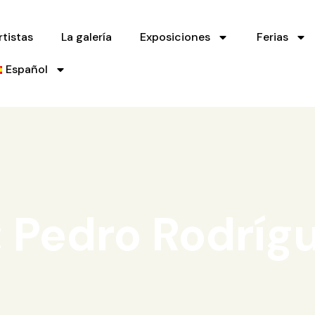
rtistas
La galería
Exposiciones
Ferias
Español
: Pedro Rodríg