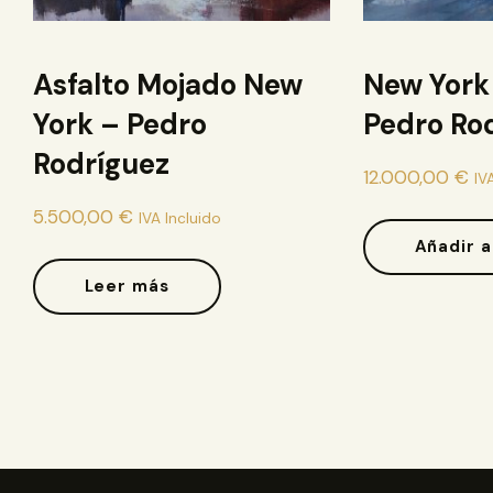
Asfalto Mojado New
New York
York – Pedro
Pedro Ro
Rodríguez
12.000,00
€
IV
5.500,00
€
IVA Incluido
Añadir a
Leer más