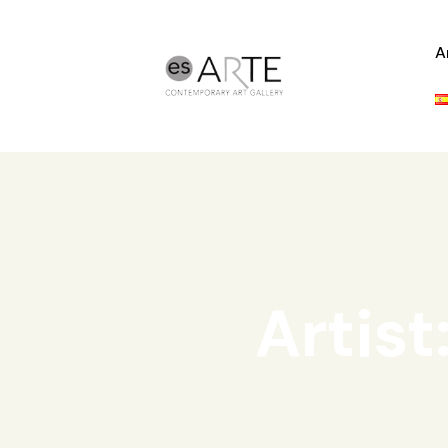
A
Artist