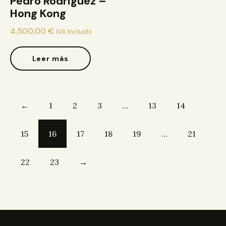
Pedro Rodriguez –
Hong Kong
4.500,00
€
IVA Incluido
Leer más
←
1
2
3
…
13
14
15
16
17
18
19
…
21
22
23
→