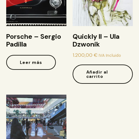
Porsche – Sergio
Quickly II – Ula
Padilla
Dzwonik
1.200,00
€
IVA Incluido
Leer más
Añadir al
carrito