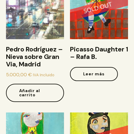
Pedro Rodríguez –
Picasso Daughter 1
Nieva sobre Gran
– Rafa B.
Via, Madrid
Leer más
5.000,00
€
IVA Incluido
Añadir al
carrito