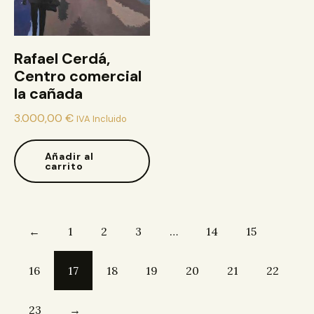
Rafael Cerdá,
Centro comercial
la cañada
3.000,00
€
IVA Incluido
Añadir al
carrito
←
1
2
3
…
14
15
16
17
18
19
20
21
22
23
→