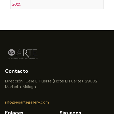
2020
Contacto
Dirección: Calle El Fuerte (Hotel El Fuerte) 29602
Marbella, Málaga.
info@esartegallery.com
Enlaces
Síguenos