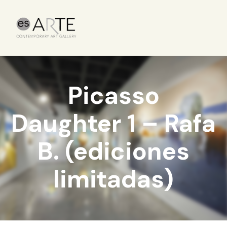
Picasso
Daughter 1 – Rafa
B. (ediciones
limitadas)