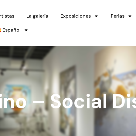
rtistas
La galería
Exposiciones
Ferias
Español
no – Social Di